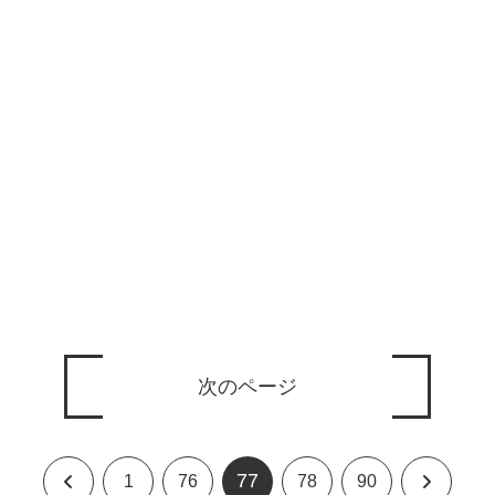
次のページ
77
前
次
1
76
78
90