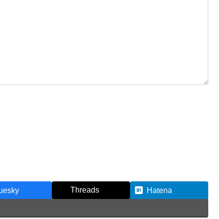
Threads
uesky
Hatena