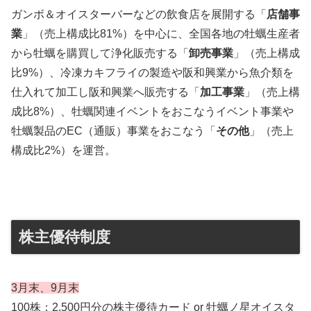
ガンボ＆オイスターバーなどの飲食店を展開する「
店舗事
業
」（売上構成比81%）を中心に、全国各地の牡蠣生産者
から牡蠣を購買して浄化販売する「
卸売事業
」（売上構成
比9%）、冷凍カキフライの製造や阪和興業から魚介類を
仕入れて加工し阪和興業へ販売する「
加工事業
」（売上構
成比8%）、牡蠣関連イベントをおこなうイベント事業や
牡蠣製品のEC（通販）事業をおこなう「
その他
」（売上
構成比2%）を運営。
株主優待制度
3月末、9月末
100株：2,500円分の株主優待カード or 牡蠣ノ星オイスタ