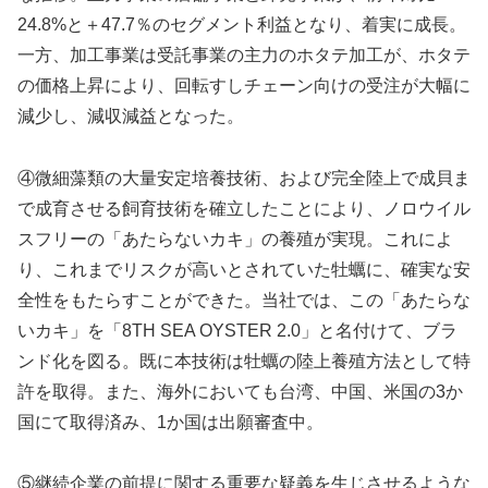
24.8%と＋47.7％のセグメント利益となり、着実に成長。
一方、加工事業は受託事業の主力のホタテ加工が、ホタテ
の価格上昇により、回転すしチェーン向けの受注が大幅に
減少し、減収減益となった。
④微細藻類の大量安定培養技術、および完全陸上で成貝ま
で成育させる飼育技術を確立したことにより、ノロウイル
スフリーの「あたらないカキ」の養殖が実現。これによ
り、これまでリスクが高いとされていた牡蠣に、確実な安
全性をもたらすことができた。当社では、この「あたらな
いカキ」を「8TH SEA OYSTER 2.0」と名付けて、ブラ
ンド化を図る。既に本技術は牡蠣の陸上養殖方法として特
許を取得。また、海外においても台湾、中国、米国の3か
国にて取得済み、1か国は出願審査中。
⑤継続企業の前提に関する重要な疑義を生じさせるような