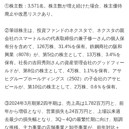
①株主数：3,571名。株主数が増え続けた場合、株主優待
廃止や改悪リスクあり。
②筆頭株主は、投資ファンドのネクスタで、ネクスタの親
会社のスマートルルの代表取締役の兼子修一さんの個人保
有分を含めて、126万株、31.4%を保有。鉄鋼商社の阪和
興業（8078）が、第5位の株主として、13万株、3.4%を
保有。社長の吉田秀則さんの資産管理会社のグッドフィー
ルドが、第8位の株主として、4万株、1.1%を保有。アサ
ヒグループホールディングス（2502）の子会社のアサヒ
ビールが、第10位の株主として、2万株、0.6％を保有。
③2024年3月期第2四半期は、売上高は1,782百万円と、前
年から増収となり、営業損失も24百万円と、上場以来過
去最少の損失幅となり、3Q～4Qの最繁忙期に向け、順調
な推移。主力事業の店舗事業と卸売事業が、前年対比＋