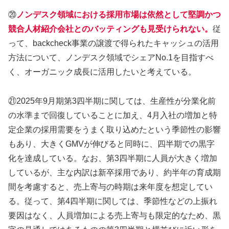
⑳
ノンデスク領域における採用市場は依然として堅調かつ
競合人材紹介会社とのバッティングも見受けられない。
従
って、backcheck事業の譲渡で得られたキャッシュの活用
方法について、ノンデスク領域でシェアNo.1を目指すべ
く、オーガニック成長に活用したいと考えている。
㉑2025年9月期第3四半期に関しては、生産性が分業化前
の水準まで回復していることに加え、4月入社の増加と特
定企業の採用需要をうまく取り込めたという季節性の影響
もあり、大きくGMVが伸びると同時に、四半期での黒字
化を達成している。なお、第3四半期に人員が大きく増加
しているが、主な内訳は新卒採用であり、約半年の育成期
間を考慮すると、売上寄与の時期は来年度を想定してい
る。従って、第4四半期に関しては、季節性などの上振れ
要因はなく、人員増加による売上寄与も限定的なため、黒