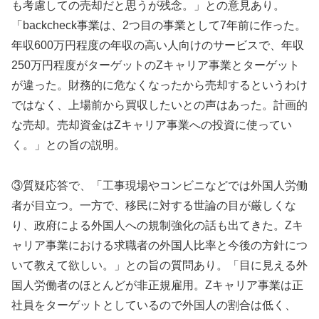
も考慮しての売却だと思うが残念。」との意見あり。
「backcheck事業は、2つ目の事業として7年前に作った。
年収600万円程度の年収の高い人向けのサービスで、年収
250万円程度がターゲットのZキャリア事業とターゲット
が違った。財務的に危なくなったから売却するというわけ
ではなく、上場前から買収したいとの声はあった。計画的
な売却。売却資金はZキャリア事業への投資に使ってい
く。」との旨の説明。
③質疑応答で、「工事現場やコンビニなどでは外国人労働
者が目立つ。一方で、移民に対する世論の目が厳しくな
り、政府による外国人への規制強化の話も出てきた。Zキ
ャリア事業における求職者の外国人比率と今後の方針につ
いて教えて欲しい。」との旨の質問あり。「目に見える外
国人労働者のほとんどが非正規雇用。Zキャリア事業は正
社員をターゲットとしているので外国人の割合は低く、