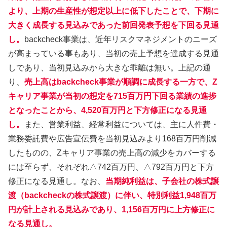
より、上期の生産性が想定以上に低下したことで、下期に
大きく成長する見込みであった前回発表予想を下回る見通
し。
backcheck事業は、近年リスクマネジメントのニーズ
が高まっている事もあり、当初の売上予想を達成する見通
しであり、当初見込みから大きな乖離は無い。上記の通
り、
売上高はbackcheck事業が順調に成長する一方で、Z
キャリア事業が当初の想定を715百万円下回る業績の進捗
となったことから、4,520百万円と下方修正になる見通
し。
また、営業利益、経常利益については、主に人件費・
業務委託費や広告宣伝費を当初見込みより168百万円削減
したものの、Zキャリア事業の売上高の減少をカバーする
には至らず、それぞれ△742百万円、△792百万円と下方
修正になる見通し。なお、
当期純利益は、子会社の株式譲
渡（backcheckの株式譲渡）に伴い、特別利益1,948百万
円が計上される見込みであり、1,156百万円に上方修正に
なる見通し。