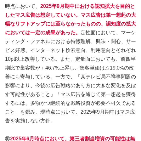
時点において、
2025年9月期中における認知拡大を目的と
したマス広告は想定していない。マス広告は第一想起の大
幅なリフトアップには至らなかったものの、認知度の拡大
においては一定の成果があった。
定性面において、マーケ
ティング・ファネルにおける特徴理解、興味・関心、サー
ビス好感、インターネット検索意向、利用意向とそれぞれ
10pt以上改善している。また、定量面においても、前四半
期比で集客数が＋46.7%上昇し、集客単価は△19.0%の改
善にも寄与している。一方で、「某テレビ局不祥事問題の
影響により、今後の広告戦略のあり方に大きな変化を及ぼ
す可能性があること」「マス広告を通じて第一想起を獲得
するには、多額かつ継続的な戦略投資が必要不可欠である
こと」を鑑み、現時点において、2025年9月期中はマス広
告を実施しない方針。
⑩
2025年6月時点において、第三者割当増資の可能性は無