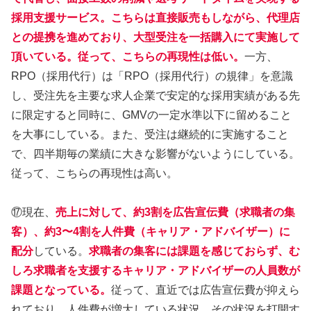
採用支援サービス。こちらは直接販売もしながら、代理店
との提携を進めており、大型受注を一括購入にて実施して
頂いている。従って、こちらの再現性は低い。
一方、
RPO（採用代行）は「RPO（採用代行）の規律」を意識
し、受注先を主要な求人企業で安定的な採用実績がある先
に限定すると同時に、GMVの一定水準以下に留めること
を大事にしている。また、受注は継続的に実施すること
で、四半期毎の業績に大きな影響がないようにしている。
従って、こちらの再現性は高い。
⑰現在、
売上に対して、約3割を広告宣伝費（求職者の集
客）、約3〜4割を人件費（キャリア・アドバイザー）に
配分
している。
求職者の集客には課題を感じておらず、む
しろ求職者を支援するキャリア・アドバイザーの人員数が
課題となっている。
従って、直近では広告宣伝費が抑えら
れており、人件費が増大している状況。その状況を打開す