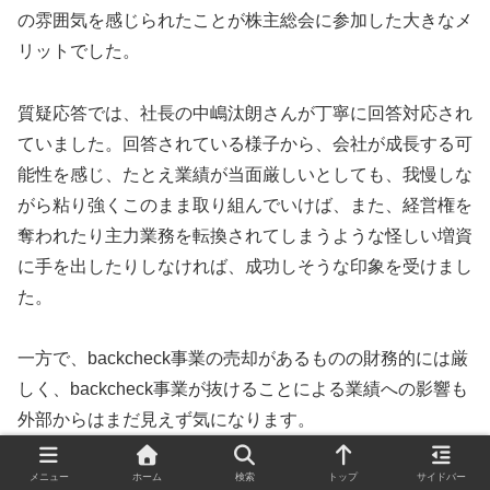
の雰囲気を感じられたことが株主総会に参加した大きなメ
リットでした。
質疑応答では、社長の中嶋汰朗さんが丁寧に回答対応され
ていました。回答されている様子から、会社が成長する可
能性を感じ、たとえ業績が当面厳しいとしても、我慢しな
がら粘り強くこのまま取り組んでいけば、また、経営権を
奪われたり主力業務を転換されてしまうような怪しい増資
に手を出したりしなければ、成功しそうな印象を受けまし
た。
一方で、backcheck事業の売却があるものの財務的には厳
しく、backcheck事業が抜けることによる業績への影響も
外部からはまだ見えず気になります。
メニュー
ホーム
検索
トップ
サイドバー
厳しい業績が続いていますが、2025年9月期第3四半期は