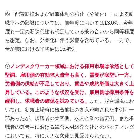
⑥「配置転換および組織体制の強化（分業化）」による離
職率への影響については、前年度においては13.0%、今年
度も一定の新陳代謝も想定している兼ね合いから同等程度
を想定。なお、分業化に伴う影響を含めている。一方で、
全産業における平均値は15.4%。
⑦
ノンデスクワーカー領域における採用市場は依然として
堅調。雇用側の有効求人倍率も高く、需要が底堅い一方、
労働側の供給が不足しており、賃金や成約単価は大きく上
昇している。このような状況を受け、雇用側は採用条件を
緩和し、求職者の確保を試みている。
また、競合環境にお
いては、新規上場時に競合他社の参入が噂された事例も一
部あったが、求職者の集客側、求人企業の需要側、また求
職者の選考中における競合人材紹介会社とのバッティング
においても、特に大きな変化は見受けられない。