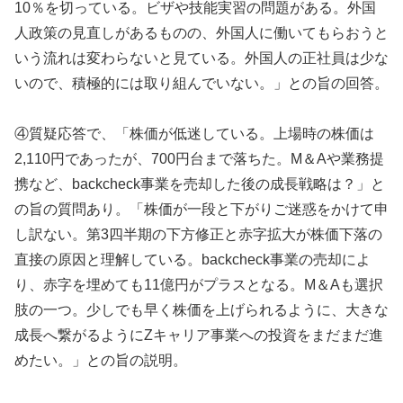
10％を切っている。ビザや技能実習の問題がある。外国
人政策の見直しがあるものの、外国人に働いてもらおうと
いう流れは変わらないと見ている。外国人の正社員は少な
いので、積極的には取り組んでいない。」との旨の回答。
④質疑応答で、「株価が低迷している。上場時の株価は
2,110円であったが、700円台まで落ちた。M＆Aや業務提
携など、backcheck事業を売却した後の成長戦略は？」と
の旨の質問あり。「株価が一段と下がりご迷惑をかけて申
し訳ない。第3四半期の下方修正と赤字拡大が株価下落の
直接の原因と理解している。backcheck事業の売却によ
り、赤字を埋めても11億円がプラスとなる。M＆Aも選択
肢の一つ。少しでも早く株価を上げられるように、大きな
成長へ繋がるようにZキャリア事業への投資をまだまだ進
めたい。」との旨の説明。