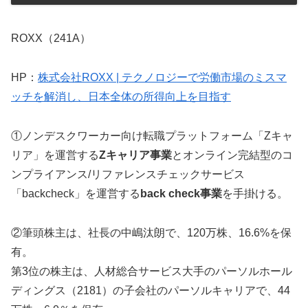
ROXX（241A）
HP：
株式会社ROXX | テクノロジーで労働市場のミスマ
ッチを解消し、日本全体の所得向上を目指す
①ノンデスクワーカー向け転職プラットフォーム「Zキャ
リア」を運営する
Zキャリア事業
とオンライン完結型のコ
ンプライアンス/リファレンスチェックサービス
「backcheck」を運営する
back check事業
を手掛ける。
②筆頭株主は、社長の中嶋汰朗で、120万株、16.6%を保
有。
第3位の株主は、人材総合サービス大手のパーソルホール
ディングス（2181）の子会社のパーソルキャリアで、44