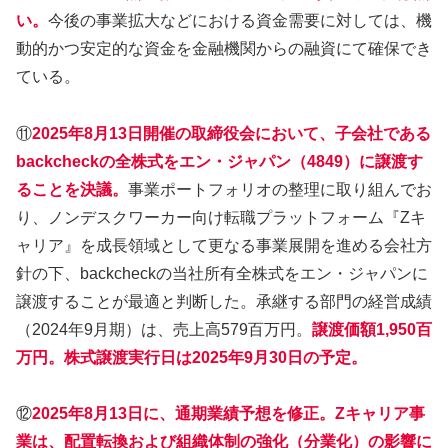
い。
今後の事業拡大などにおける資金需要に対しては、機
動的かつ安定的な資金を金融機関からの融資にて確保でき
ている。
⑪
2025年8月13日開催の取締役会において、子会社である
backcheckの全株式をエン・ジャパン（4849）に譲渡す
ることを決議。
事業ポートフォリオの整理に取り組んでお
り、ノンデスクワーカー向け転職プラットフォーム『Zキ
ャリア』を成長領域として更なる事業展開を進める会社方
針の下、backcheckの当社所有全株式をエン・ジャパンに
譲渡することが最適と判断した。承継する部門の経営成績
（2024年9月期）は、売上高579百万円。
譲渡価額1,950百
万円。株式譲渡実行日は2025年9月30日の予定。
⑫
2025年8月13日に、通期業績予想を修正。Zキャリア事
業は、配置転換および組織体制の強化（分業化）の影響に