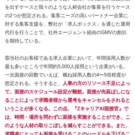
を出すケースと我々のような人材会社が集客を行うケース
の2つが想定される。集客ニーズの高いパートナー企業に
対する集客支援を、弊社が「求人ボックス」を通じた運用
代行を行うことで、社外エージェント経由のGMVの創出
を期待している。
⑮当社のお客様である求人企業において、年間採用人数が
最も多いところで年間約5,000人採用という企業がいる。
一次面接の回数でいえば、概ね採用人数の4〜5倍程度が
想定される。そうすると、
人事の方のリソース不足によっ
て、面接のスケジュール設定が難航。面接が先延ばしにな
ることによって求職者様から選考をキャンセルをされると
いうことが多くなる。この点、『ZキャリアAI面接官』で
は、時間・場所を問わずに面接を実施することができ、こ
のような人材の取りこぼしを減らすことができる。また、
求職者にとっても面接を受けることのハードルを下げるこ