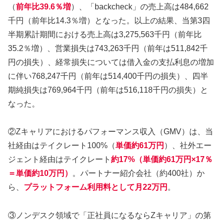
（
前年比39.6％増
）、「backcheck」の売上高は484,662
千円（前年比14.3％増）となった。以上の結果、当第3四
半期累計期間における売上高は3,275,563千円（前年比
35.2％増）、営業損失は743,263千円（前年は511,842千
円の損失）、経常損失については借入金の支払利息の増加
に伴い768,247千円（前年は514,400千円の損失）、四半
期純損失は769,964千円（前年は516,118千円の損失）と
なった。
②Zキャリアにおけるパフォーマンス収入（GMV）は、当
社経由はテイクレート100%（
単価約61万円
）、社外エー
ジェント経由はテイクレート
約17%（単価約61万円×17％
＝単価約10万円）
。パートナー紹介会社（約400社）か
ら、
プラットフォーム利用料として月22万円
。
③ノンデスク領域で「正社員になるならZキャリア」の第