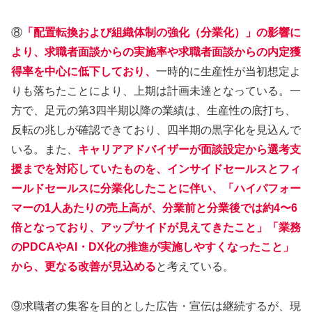
⑧
「配置転換および組織体制の強化（分業化）」の影響に
より、求職者面談からの実施率や求職者面談からの内定獲
得率を中心に低下しており、
一時的に生産性が当初想定よ
りも落ちたことにより、上期は計画未達となっている。一
方で、足元の第3四半期以降の業績は、生産性の底打ち、
反転の兆しが確認できており、四半期の黒字化を見込んで
いる。また、
キャリアアドバイザーが面談設定から選考支
援までを対応していたものを、インサイドセールスとフィ
ールドセールスに分業化したことに伴い、「ハイパフォー
マーの1人あたりの売上高が、分業前と分業後では約4〜6
倍となっており、アップサイドが見えてきたこと」「業務
のPDCAやAI・DX化の推進が実施しやすくなったこと」
から、更なる改善が見込める
と考えている。
⑨求職者の集客を目的とした広告・宣伝は継続するが、現